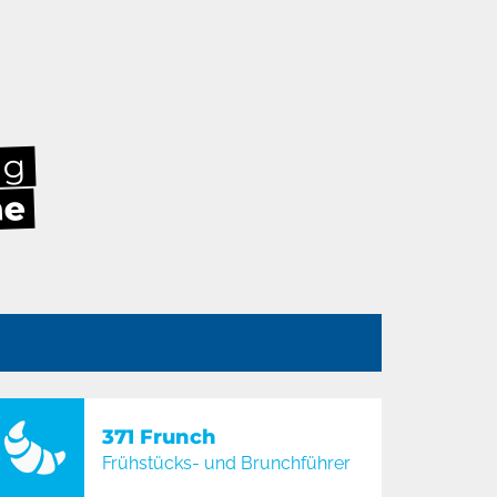
ag
he
n
371 Frunch
Frühstücks- und Brunchführer