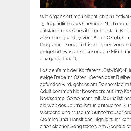
Wie organisiert man eigentlich ein Festiva
15 Jugendliche aus Chemnitz. Nach monate
entstanden, welches ihr euch dick im Kale
zwischen 14 und 27 vom 8.- 12. Oktober i
Programm, sondern frische Ideen von und
umgehört, was diese besondere Mischung
einzigartig macht.
Los geht’s mit der Konferenz „OstVISION“. 
ewige Frage im Osten: „Gehen oder Bleibe
gefunden wird, geht es am Donnerstag mit
Adult kommen hier besonders auf ihre Kos
Newscamp. Gemeinsam mit Journalist:innen
die Welt des Journalismus eintauchen. Ku
Weltecho und Museum Gunzenhauser erlebe
Atomino und Transit das Highlight. Ihr kön
einen eigenen Song texten. Am Abend gibt 