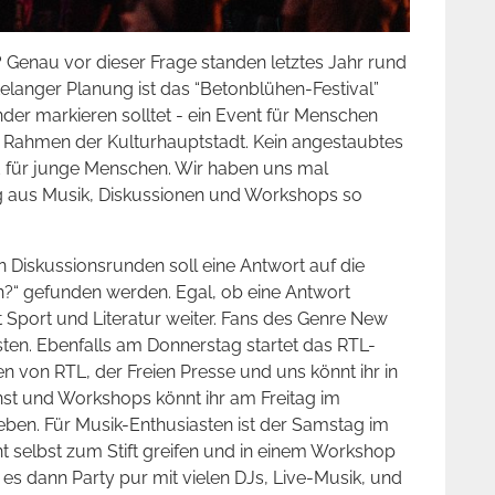
l? Genau vor dieser Frage standen letztes Jahr rund
langer Planung ist das “Betonblühen-Festival”
nder markieren solltet - ein Event für Menschen
m Rahmen der Kulturhauptstadt. Kein angestaubtes
 für junge Menschen. Wir haben uns mal
 aus Musik, Diskussionen und Workshops so
In Diskussionsrunden soll eine Antwort auf die
n?“ gefunden werden. Egal, ob eine Antwort
 Sport und Literatur weiter. Fans des Genre New
ten. Ebenfalls am Donnerstag startet das RTL-
 von RTL, der Freien Presse und uns könnt ihr in
nst und Workshops könnt ihr am Freitag im
n. Für Musik-Enthusiasten ist der Samstag im
nt selbst zum Stift greifen und in einem Workshop
es dann Party pur mit vielen DJs, Live-Musik, und