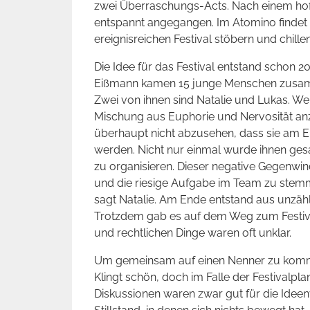
zwei Überraschungs-Acts. Nach einem hof
entspannt angegangen. Im Atomino findet e
ereignisreichen Festival stöbern und chille
Die Idee für das Festival entstand schon 2
Eißmann kamen 15 junge Menschen zusamm
Zwei von ihnen sind Natalie und Lukas. Wen
Mischung aus Euphorie und Nervosität a
überhaupt nicht abzusehen, dass sie am End
werden. Nicht nur einmal wurde ihnen gesa
zu organisieren. Dieser negative Gegenwin
und die riesige Aufgabe im Team zu stemm
sagt Natalie. Am Ende entstand aus unzähl
Trotzdem gab es auf dem Weg zum Festival 
und rechtlichen Dinge waren oft unklar.
Um gemeinsam auf einen Nenner zu komme
Klingt schön, doch im Falle der Festivalpl
Diskussionen waren zwar gut für die Idee