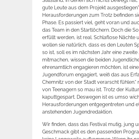
Stillstand, in denen sich nichts bewegt hat
gute Leute aus dem Projekt ausgestiegen”,
Herausforderungen zum Trotz befinden si
Phase. Es passiert viel, geht voran und auch
das Team in den Startlöchern. Doch die So
erfüllt werden, ist real. Schlaflose Nächte 
wollen sie natürlich, dass es den Leuten
so ist, soll es im nächsten Jahr eine zwei
mitmachen, wissen die beiden Jugendlichen
ehrenamtlich engagieren möchten, ist eine
Jugendforum engagiert, weiß das aus Erfah
Chemnitz von der Stadt verarscht fühlen.“ n
von Teenagern so mau ist. Trotz der Kultu
kaputtgespart. Deswegen ist es umso wich
Herausforderungen entgegentreten und et
anstehenden Jugendredaktion.
Wir finden, dass das Festival mutig, jung 
Geschmack gibt es den passenden Program