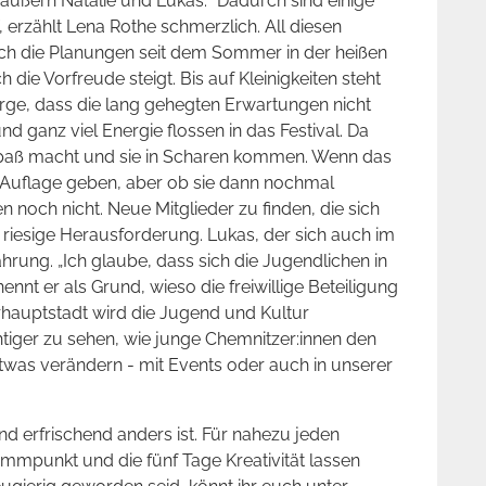
, äußern Natalie und Lukas. “Dadurch sind einige
 erzählt Lena Rothe schmerzlich. All diesen
ch die Planungen seit dem Sommer in der heißen
 die Vorfreude steigt. Bis auf Kleinigkeiten steht
rge, dass die lang gehegten Erwartungen nicht
und ganz viel Energie flossen in das Festival. Da
 Spaß macht und sie in Scharen kommen. Wenn das
te Auflage geben, aber ob sie dann nochmal
 noch nicht. Neue Mitglieder zu finden, die sich
 riesige Herausforderung. Lukas, der sich auch im
rung. „Ich glaube, dass sich die Jugendlichen in
ennt er als Grund, wieso die freiwillige Beteiligung
rhauptstadt wird die Jugend und Kultur
tiger zu sehen, wie junge Chemnitzer:innen den
was verändern - mit Events oder auch in unserer
und erfrischend anders ist. Für nahezu jeden
mpunkt und die fünf Tage Kreativität lassen