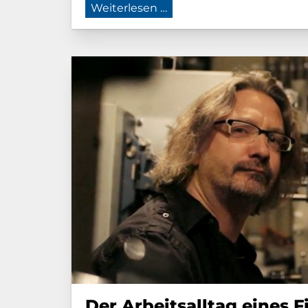
Im Kosmonautenzentru
Weiterlesen …
Der Ar­beit­s­all­tag eines F