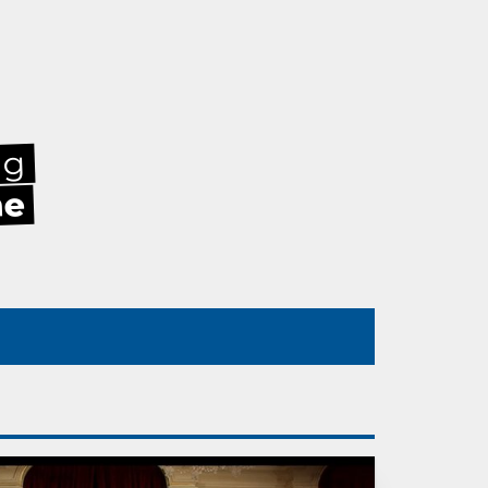
ag
he
n