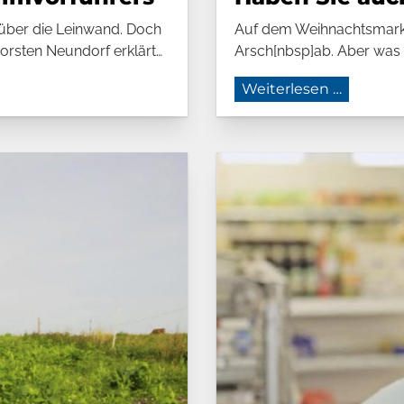
 über die Leinwand. Doch
Auf dem Weihnachtsmarkt
horsten Neundorf erklärt…
Arsch[nbsp]ab. Aber was b
ilmvorführers
Haben S
Weiterlesen …