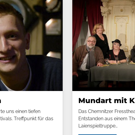
m
Mundart mit K
e uns einen tiefen
Das Chemnitzer Fressthea
tivals. Treffpunkt für das
Entstanden aus einem Thea
Laienspieltruppe…