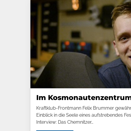
Im Kos­mo­nau­ten­zen­tru
Kraftklub-Frontmann Felix Brummer gewährt
Einblick in die Seele eines aufstrebendes Fes
Interview: Das Chemnitzer…