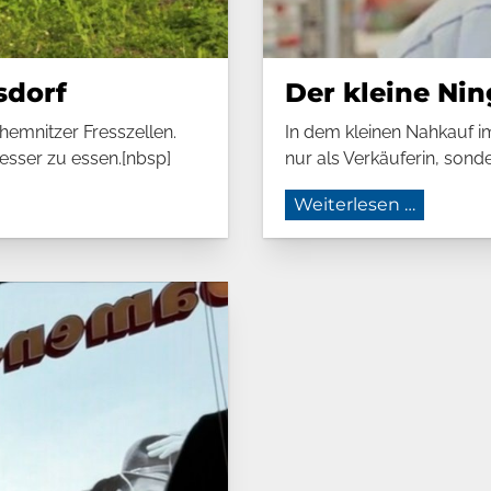
s­dorf
Der kleine Ni
hemnitzer Fresszellen.
In dem kleinen Nahkauf im 
besser zu essen.[nbsp]
nur als Verkäuferin, sond
sdorf
Der klei
Weiterlesen …