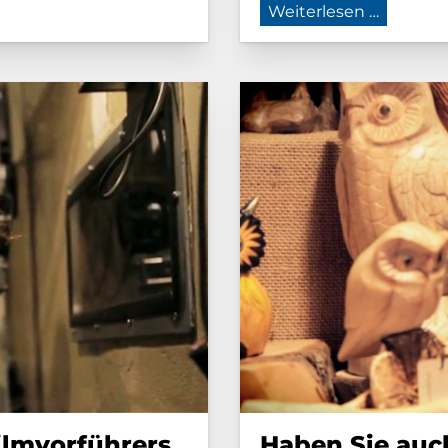
m
Mundart
Weiterlesen …
ilm­vor­füh­rers
Haben Sie au