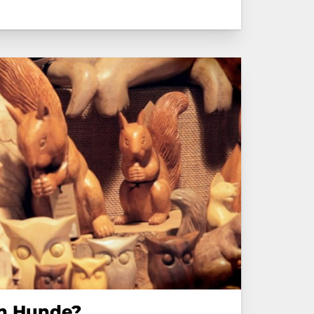
 mit Klößen
ch Hunde?