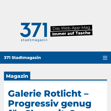
Das Web-App-Mag
Immer auf Tasche
371 Stadtmagazin
Haup
Magazin
Galerie Rotlicht –
Progressiv genug