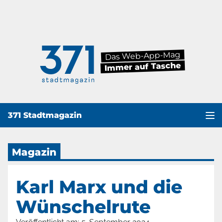
Das Web-App-Mag
Immer auf Tasche
371 Stadtmagazin
Haup
Magazin
Karl Marx und die
Wünschelrute