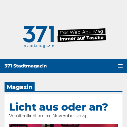
Das Web-App-Mag
Immer auf Tasche
371 Stadtmagazin
Haup
Magazin
Licht aus oder an?
Veröffentlicht am:
11. November 2024