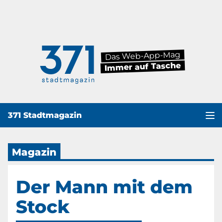
Das Web-App-Mag
Immer auf Tasche
371 Stadtmagazin
Haup
Magazin
Der Mann mit dem
Stock