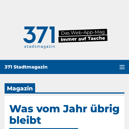
Das Web-App-Mag
Immer auf Tasche
371 Stadtmagazin
Haup
Magazin
Was vom Jahr übrig
bleibt