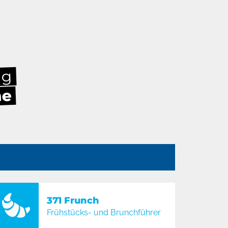
ag
he
n
371 Frunch
Frühstücks- und Brunchführer