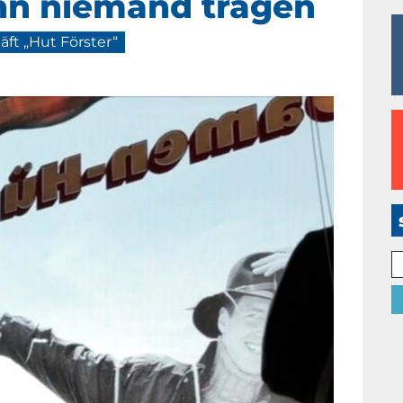
nn niemand tragen
äft „Hut Förster“