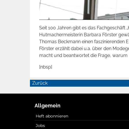
Seit 100 Jahren gibt es das Fachgeschäft „H
Hutmachermeisterin Barbara Förster ge
Thomas Beckmann einen faszinierenden Ein
Förster erzählt dabei u.a. über den Mode
macht und beantwortet die Frage, warum 
[nbsp]
Zurück
Allgemein
Heft abonnieren
Jobs