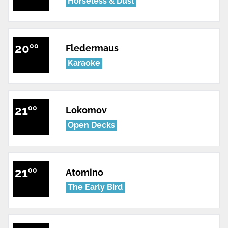
Horseless & Dust
20
00
Fledermaus
Karaoke
21
00
Lokomov
Open Decks
21
00
Atomino
The Early Bird