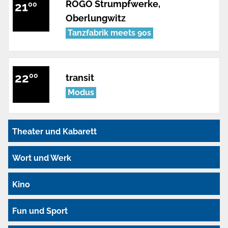
ROGO Strumpfwerke,
21
00
Oberlungwitz
Tanzfabrik meets 90s
22
00
transit
Modus
Theater und Kabarett
Wort und Werk
Kino
Fun und Sport