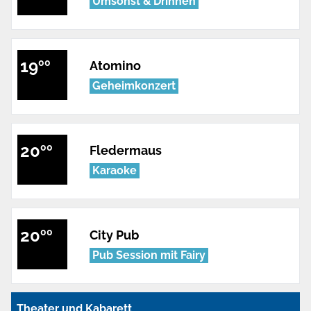
Umsonst & Drinnen
19
00
Atomino
Geheimkonzert
20
00
Fledermaus
Karaoke
20
00
City Pub
Pub Session mit Fairy
Theater und Kabarett