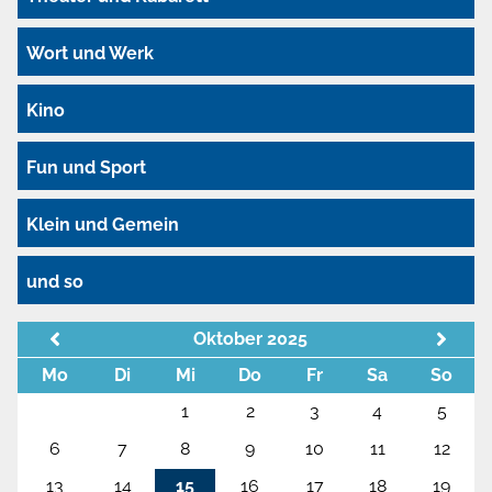
Wort und Werk
Kino
Fun und Sport
Klein und Gemein
und so
Oktober 2025
Mo
Di
Mi
Do
Fr
Sa
So
1
2
3
4
5
6
7
8
9
10
11
12
13
14
15
16
17
18
19