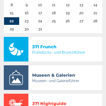
8
9
10
11
12
13
14
15
16
17
18
19
20
21
22
23
24
25
26
27
28
29
30
31
371 Frunch
Frühstücks- und Brunchführer
Museen & Galerien
Museen- und Galerieführer
371 Nightguide