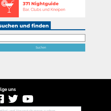
371 Nightguide
Bar, Clubs und Kneipen
suchen und finden
lge uns