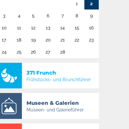
1
2
3
4
5
6
7
8
9
10
11
12
13
14
15
16
17
18
19
20
21
22
23
24
25
26
27
28
371 Frunch
Frühstücks- und Brunchführer
Museen & Galerien
Museen- und Galerieführer