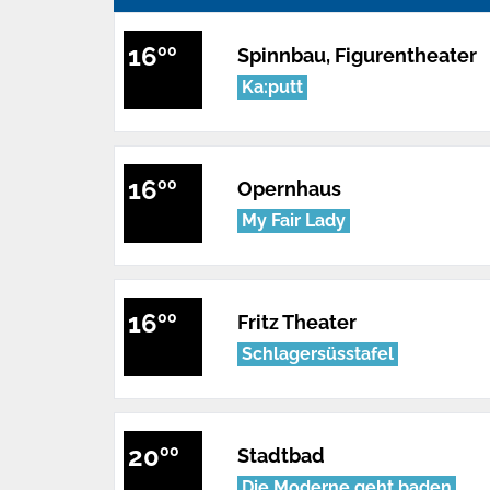
16
00
Spinnbau, Figurentheater
Ka:putt
16
00
Opernhaus
My Fair Lady
16
00
Fritz Theater
Schlagersüsstafel
20
00
Stadtbad
Die Moderne geht baden