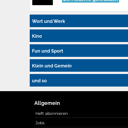
Wort und Werk
Kino
Fun und Sport
Klein und Gemein
und so
Allgemein
Heft abonnieren
Jobs