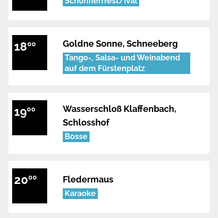
Schönherrfest/ival
Goldne Sonne, Schneeberg
18
00
Tango-, Salsa- und Weinabend
auf dem Fürstenplatz
Wasserschloß Klaffenbach,
19
00
Schlosshof
Bosse
20
00
Fledermaus
Karaoke