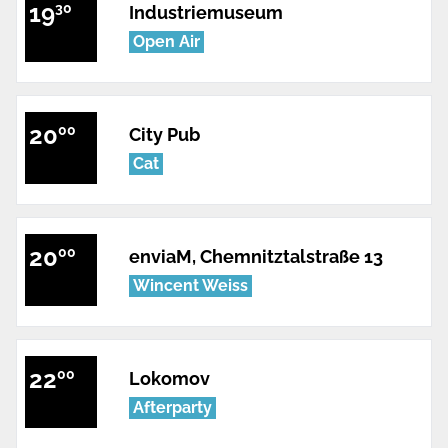
19
30
Industriemuseum
Open Air
20
00
City Pub
Cat
20
00
enviaM, Chemnitztalstraße 13
Wincent Weiss
22
00
Lokomov
Afterparty