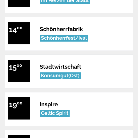
Im Herzen der Stadt
14
00
Schönherrfabrik
Schönherrfest/ival
15
00
Stadtwirtschaft
Konsumgut(Ost)
19
00
Inspire
Celtic Spirit