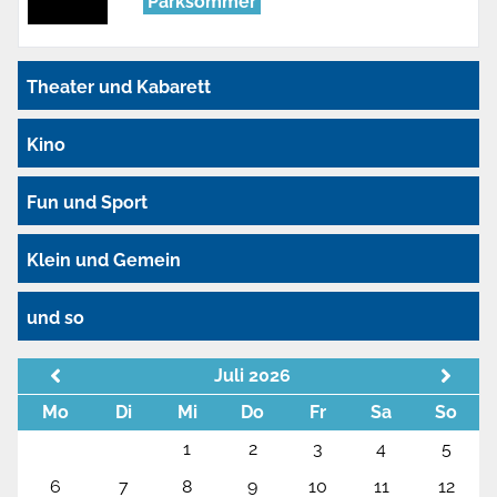
Parksommer
Theater und Kabarett
Kino
Fun und Sport
Klein und Gemein
und so
Juli 2026
Mo
Di
Mi
Do
Fr
Sa
So
1
2
3
4
5
6
7
8
9
10
11
12