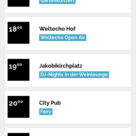
Gartenkonzert
18
00
Weltecho Hof
Weltecho Open Air
19
00
Jakobikirchplatz
DJ-Nights in der Weinlounge
20
00
City Pub
Fairy