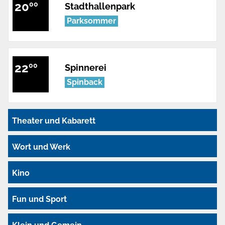
20
00
Stadthallenpark
Parksommer
22
00
Spinnerei
Spinback
Theater und Kabarett
Wort und Werk
Kino
Fun und Sport