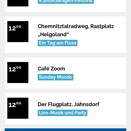
#3000Garagen-Festival
Chemnitztalradweg, Rastplatz
12
00
„Helgoland“
Ein Tag am Fluss
12
00
Café Zoom
Sunday Moods
12
00
Der Flugplatz, Jahnsdorf
Live-Musik und Party