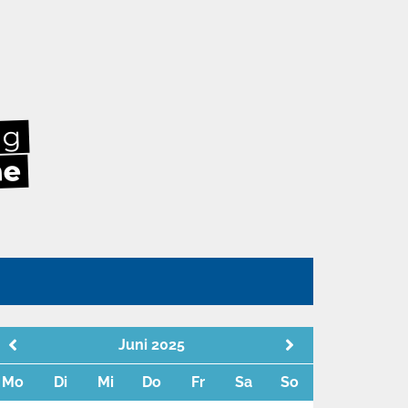
ag
he
n
Juni 2025
Mo
Di
Mi
Do
Fr
Sa
So