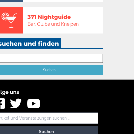
371 Nightguide
Bar, Clubs und Kneipen
suchen und finden
lge uns