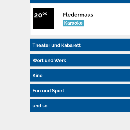
20
00
Fledermaus
Karaoke
Theater und Kabarett
Wort und Werk
Kino
Fun und Sport
und so