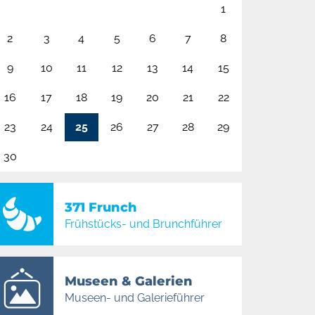
1
2
3
4
5
6
7
8
9
10
11
12
13
14
15
16
17
18
19
20
21
22
23
24
25
26
27
28
29
30
371 Frunch
Frühstücks- und Brunchführer
Museen & Galerien
Museen- und Galerieführer