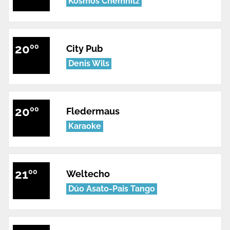
Kosmos Chemnitz
20
00
City Pub
Denis Wils
20
00
Fledermaus
Karaoke
21
00
Weltecho
Dúo Asato-Pais Tango