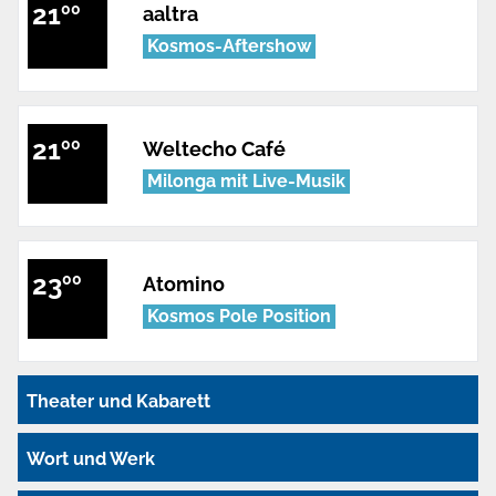
21
00
aaltra
Kosmos-Aftershow
21
00
Weltecho Café
Milonga mit Live-Musik
23
00
Atomino
Kosmos Pole Position
Theater und Kabarett
Wort und Werk