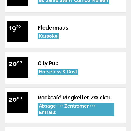
60 Jahre Stern-Combo Meißen
19
30
Fledermaus
Karaoke
20
00
City Pub
Horseless & Dust
Rockcafé Ringkeller, Zwickau
20
00
Absage +++ Zentromer +++
Entfällt