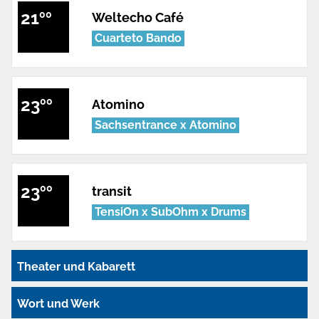
21
00
Weltecho Café
Cuarteto Bando
23
00
Atomino
Sachsentrance x Atomino
23
00
transit
TensiOn x SubOhm x Drums
Theater und Kabarett
Wort und Werk