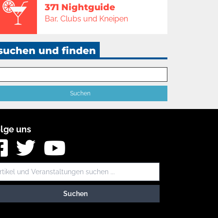
371 Nightguide
Bar, Clubs und Kneipen
suchen und finden
lge uns