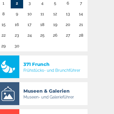
1
2
3
4
5
6
7
8
9
10
11
12
13
14
15
16
17
18
19
20
21
22
23
24
25
26
27
28
29
30
371 Frunch
Frühstücks- und Brunchführer
Museen & Galerien
Museen- und Galerieführer