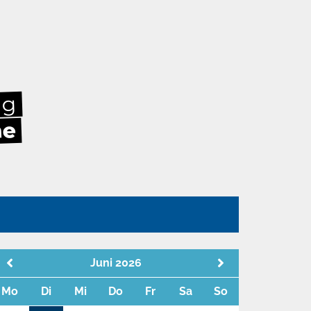
ag
he
n
Juni 2026
Mo
Di
Mi
Do
Fr
Sa
So