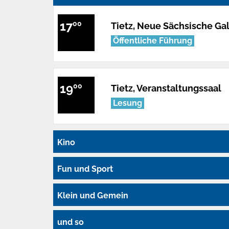
17
00
Tietz, Neue Sächsische Gal
Öffentliche Führung
19
00
Tietz, Veranstaltungssaal
Lesung
Kino
Fun und Sport
Klein und Gemein
und so