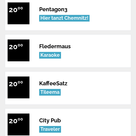
20
00
Pentagon3
Hier tanzt Chemnitz!
20
00
Fledermaus
Karaoke
20
00
KaffeeSatz
Tileema
20
00
City Pub
Traveler