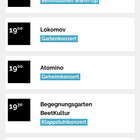
Betonblühen Warm-Up
19
00
Lokomov
Gartenkonzert
19
00
Atomino
Geheimkonzert
Begegnungsgarten
19
30
BeetKultur
Klappstuhlkonzert