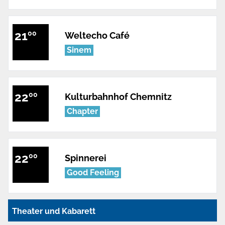
21
00
Weltecho Café
Sinem
22
00
Kulturbahnhof Chemnitz
Chapter
22
00
Spinnerei
Good Feeling
Theater und Kabarett