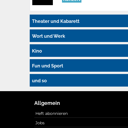
Theater und Kabarett
Wort und Werk
Kino
Fun und Sport
und so
Allgemein
Heft abonnieren
Jobs