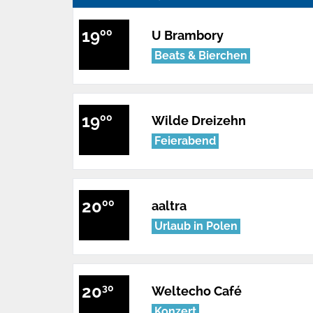
19
00
U Brambory
Beats & Bierchen
19
00
Wilde Dreizehn
Feierabend
20
00
aaltra
Urlaub in Polen
20
30
Weltecho Café
Konzert