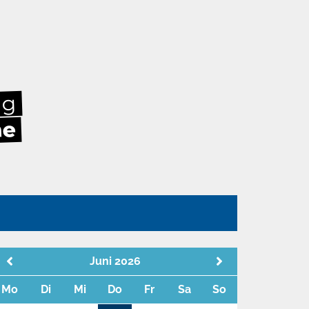
ag
he
n
Juni 2026
Mo
Di
Mi
Do
Fr
Sa
So