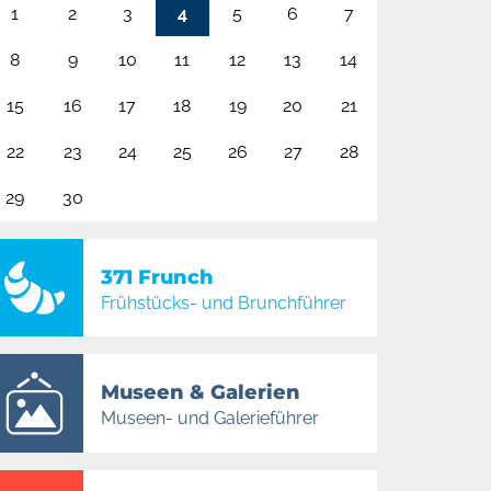
1
2
3
4
5
6
7
8
9
10
11
12
13
14
15
16
17
18
19
20
21
22
23
24
25
26
27
28
29
30
371 Frunch
Frühstücks- und Brunchführer
Museen & Galerien
Museen- und Galerieführer