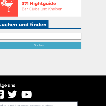
371 Nightguide
Bar, Clubs und Kneipen
suchen und finden
lge uns