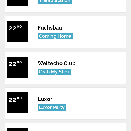
Tramp Station
22
00
Fuchsbau
Coming Home
22
00
Weltecho Club
Grab My Stick
22
00
Luxor
Luxor Party