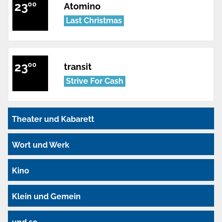
23
00
Atomino
Last Christmas
23
00
transit
Strive For Cash
Theater und Kabarett
Wort und Werk
Kino
Klein und Gemein