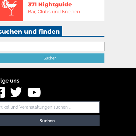
371 Nightguide
Bar, Clubs und Kneipen
suchen und finden
lge uns