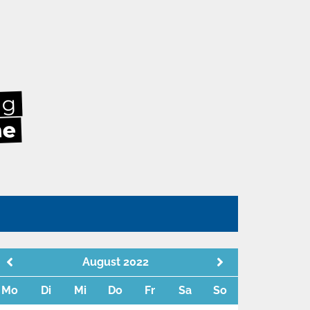
ag
he
n
August 2022
Mo
Di
Mi
Do
Fr
Sa
So