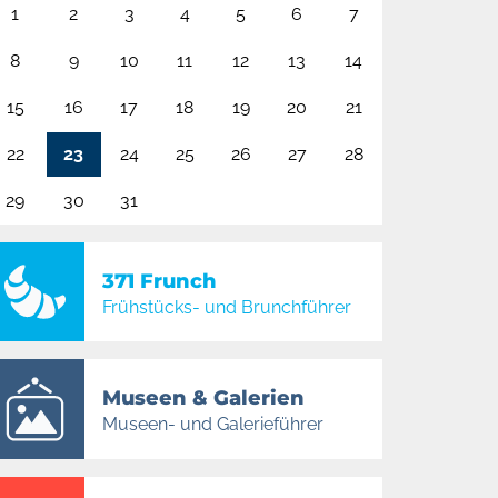
1
2
3
4
5
6
7
8
9
10
11
12
13
14
15
16
17
18
19
20
21
22
23
24
25
26
27
28
29
30
31
371 Frunch
Frühstücks- und Brunchführer
Museen & Galerien
Museen- und Galerieführer