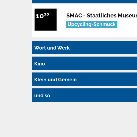
10
30
SMAC - Staatliches Museu
Upcycling-Schmuck
Wort und Werk
Kino
Klein und Gemein
und so