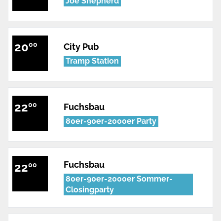
Joe Shepherd
20
00
City Pub
Tramp Station
22
00
Fuchsbau
80er-90er-2000er Party
Fuchsbau
22
00
80er-90er-2000er Sommer-
Closingparty