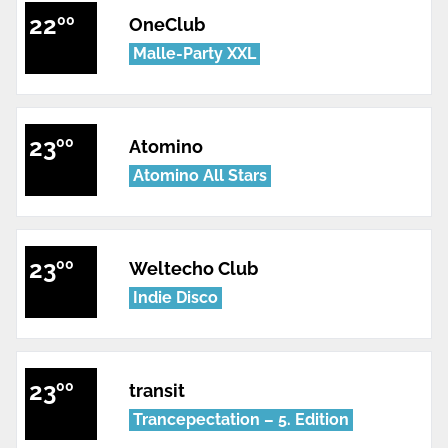
22
00
OneClub
Malle-Party XXL
23
00
Atomino
Atomino All Stars
23
00
Weltecho Club
Indie Disco
23
00
transit
Trancepectation – 5. Edition