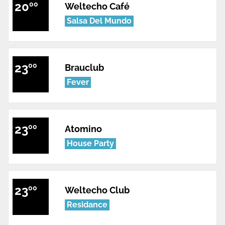
20
00
Weltecho Café
Salsa Del Mundo
23
00
Brauclub
Fever
23
00
Atomino
House Party
23
00
Weltecho Club
Residance