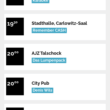
Karaoke
19
30
Stadthalle, Carlowitz-Saal
Remember CASH
20
00
AJZ Talschock
Das Lumpenpack
20
00
City Pub
Denis Wils