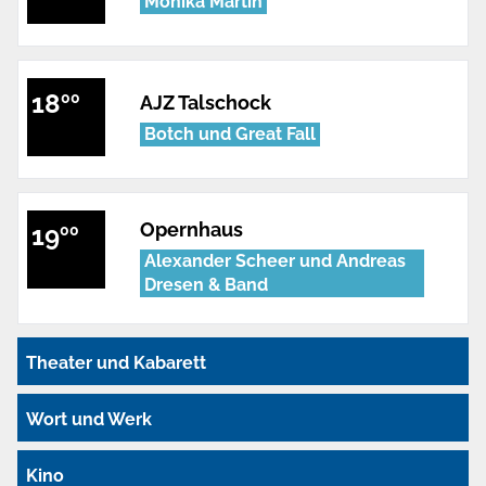
Monika Martin
18
00
AJZ Talschock
Botch und Great Fall
Opernhaus
19
00
Alexander Scheer und Andreas
Dresen & Band
Theater und Kabarett
Wort und Werk
Kino