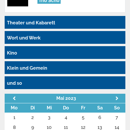
Trio Scho
Theater und Kabarett
Wort und Werk
Kino
Klein und Gemein
und so
Mai 2023
Mo
Di
Mi
Do
Fr
Sa
So
1
2
3
4
5
6
7
8
9
10
11
12
13
14